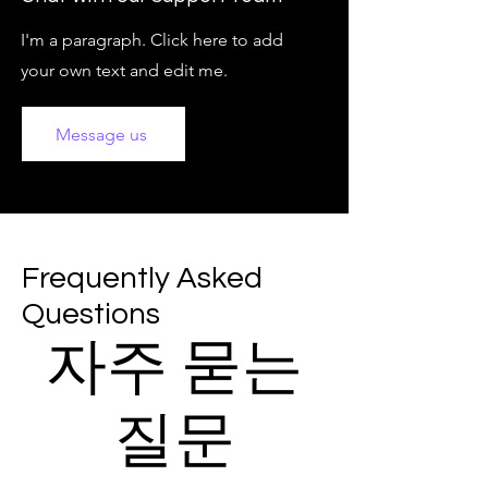
I'm a paragraph. Click here to add
your own text and edit me.
Message us
Frequently Asked
Questions
자주 묻는
질문